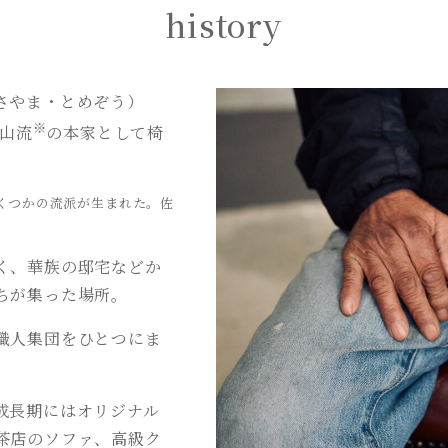
history
さやま・とめぞう）
※
佐山流
の本家として椅
くつかの流派が生まれた。佐
く、華族の邸宅などか
ちが集った場所。
職人集団をひとつにま
。
成長期にはオリジナル
茶店のソファ、高級ク