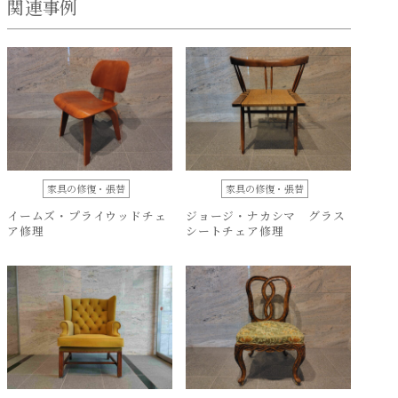
関連事例
家具の修復・張替
家具の修復・張替
イームズ・プライウッドチェ
ジョージ・ナカシマ グラス
ア修理
シートチェア修理