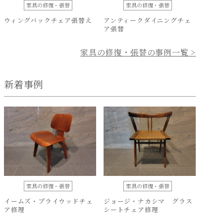
家具の修復・張替
家具の修復・張替
ウィングバックチェア張替え
アンティークダイニングチェ
ア張替
家具の修復・張替の事例一覧 >
新着事例
家具の修復・張替
家具の修復・張替
イームズ・プライウッドチェ
ジョージ・ナカシマ グラス
ア修理
シートチェア修理