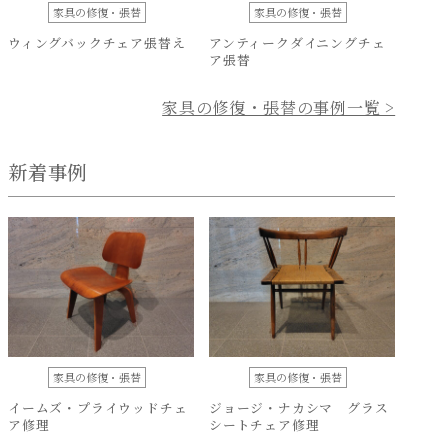
家具の修復・張替
家具の修復・張替
ウィングバックチェア張替え
アンティークダイニングチェ
ア張替
家具の修復・張替の事例一覧 >
新着事例
家具の修復・張替
家具の修復・張替
イームズ・プライウッドチェ
ジョージ・ナカシマ グラス
ア修理
シートチェア修理