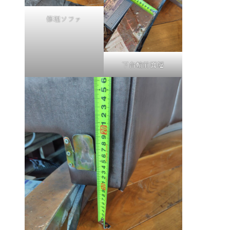
修理ソファ
下台輪前面幅