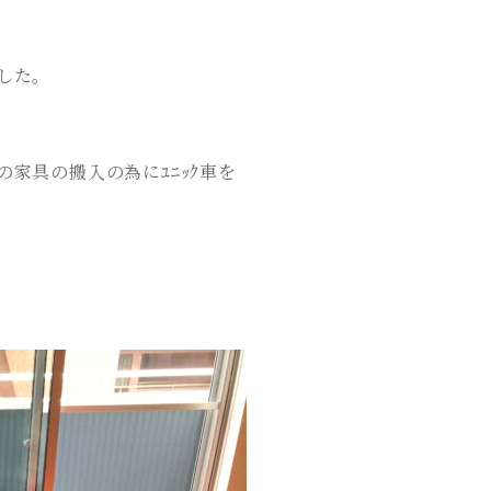
した。
家具の搬入の為にﾕﾆｯｸ車を