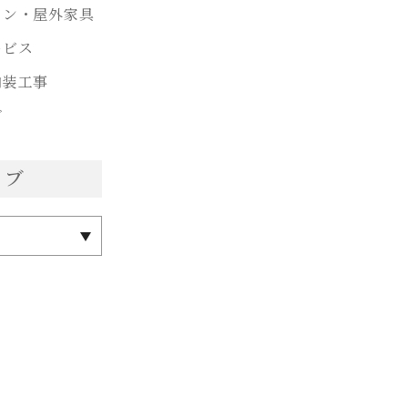
ョン・屋外家具
ービス
内装工事
グ
イブ