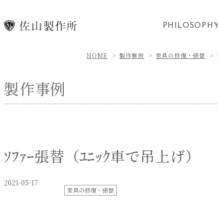
PHILOSOPH
HOME
製作事例
家具の修復・張替
製作事例
ｿﾌｧｰ張替（ﾕﾆｯｸ車で吊上げ）
2021-05-17
家具の修復・張替