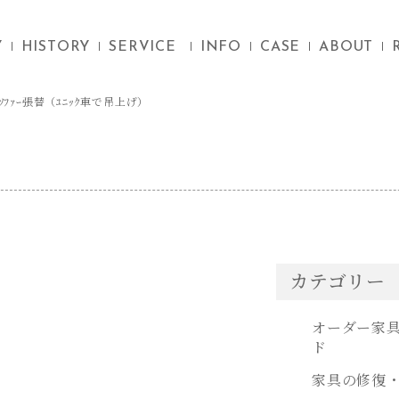
Y
HISTORY
SERVICE
INFO
CASE
ABOUT
ｿﾌｧｰ張替（ﾕﾆｯｸ車で吊上げ）
カテゴリー
オーダー家
ド
家具の修復