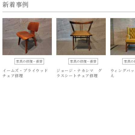
新着事例
家具の修復・張替
家具の修復・張替
家具の
イームズ・プライウッド
ジョージ・ナカシマ グ
ウィングバッ
チェア修理
ラスシートチェア修理
え