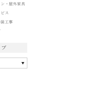
ョン・屋外家具
ービス
内装工事
グ
イブ