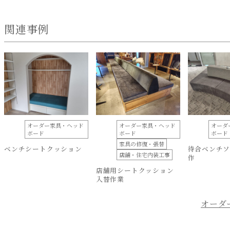
関連事例
オーダー家具・ヘッド
オーダー家具・ヘッド
オーダ
ボード
ボード
ボード
家具の修復・張替
ベンチシートクッション
待合ベンチソ
店舗・住宅内装工事
作
店舗用シートクッション
入替作業
オーダ