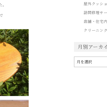
屋外クッシ
た。
訪問修理サ
で
店舗・住宅
クリーニン
月別アーカ