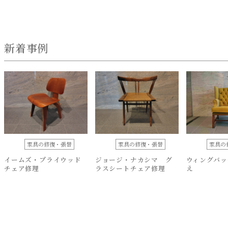
新着事例
家具の修復・張替
家具の修復・張替
家具の
イームズ・プライウッド
ジョージ・ナカシマ グ
ウィングバッ
チェア修理
ラスシートチェア修理
え