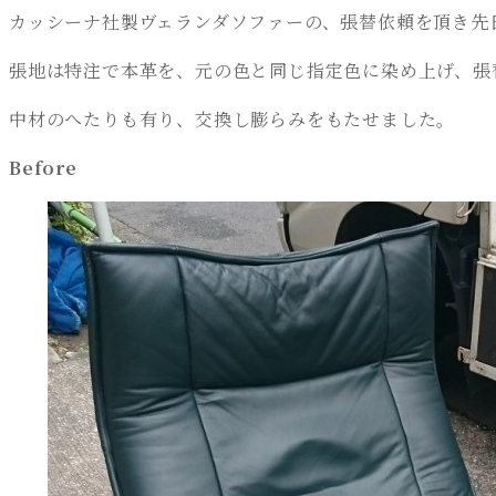
カッシーナ社製ヴェランダソファーの、張替依頼を頂き先
張地は特注で本革を、元の色と同じ指定色に染め上げ、張
中材のへたりも有り、交換し膨らみをもたせました。
Before