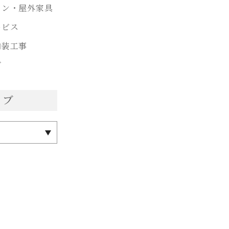
ョン・屋外家具
ービス
内装工事
グ
イブ